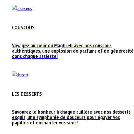
COUSCOUS
Voyagez au cœur du Maghreb avec nos couscous
authentiques, une explosion de parfums et de générosité
dans chaque assiette!
LES DESSERTS
Savourez le bonheur à chaque cuillère avec nos desserts
exquis, une symphonie de douceurs pour égayer vos
papilles et enchanter vos sens!