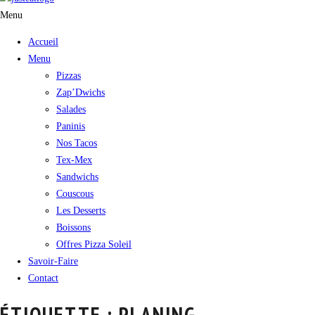
Menu
Accueil
Menu
Pizzas
Zap’Dwichs
Salades
Paninis
Nos Tacos
Tex-Mex
Sandwichs
Couscous
Les Desserts
Boissons
Offres Pizza Soleil
Savoir-Faire
Contact
ÉTIQUETTE :
PLANING