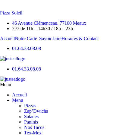
Skip
to
Pizza Soleil
content
46 Avenue Clémenceau, 77100 Meaux
7j/7 de 11h – 14h30 / 18h – 23h
Accueil
Notre Carte
Savoir-faire
Horaires & Contact
01.64.33.08.08
01.64.33.08.08
Menu
Accueil
Menu
Pizzas
Zap’Dwichs
Salades
Paninis
Nos Tacos
Tex-Mex