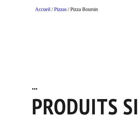
Accueil
/
Pizzas
/
Pizza Boursin
...
PRODUITS S