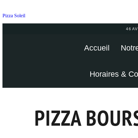
Pizza Soleil
46 A
Accueil
Notr
Horaires & Co
PIZZA BOUR