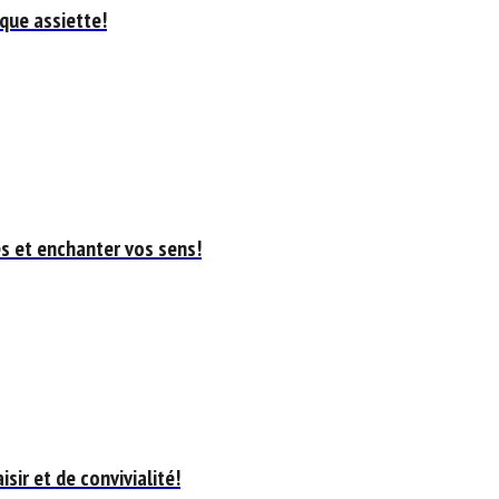
que assiette!
s et enchanter vos sens!
ir et de convivialité!