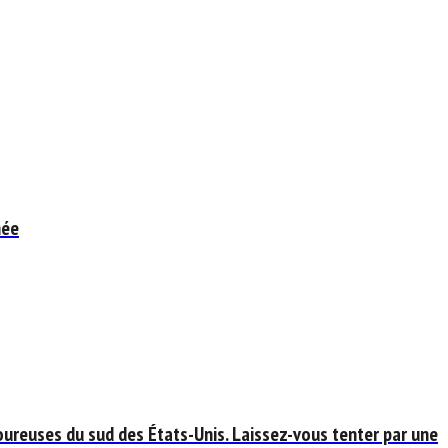
hée
ureuses du sud des États-Unis. Laissez-vous tenter par une