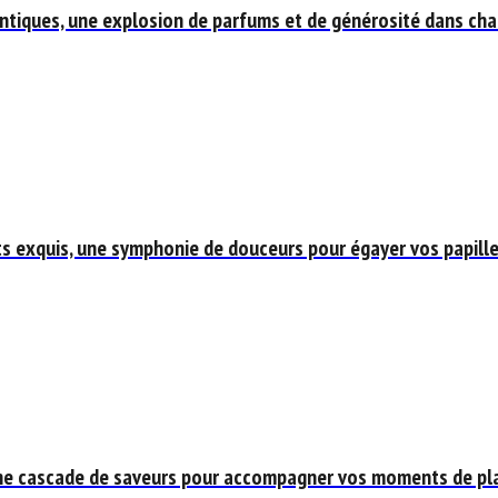
iques, une explosion de parfums et de générosité dans cha
ts exquis, une symphonie de douceurs pour égayer vos papille
ne cascade de saveurs pour accompagner vos moments de plais