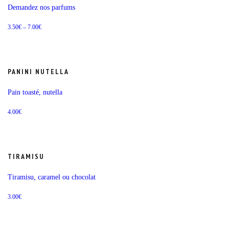
Demandez nos parfums
3.50
€
–
7.00
€
PANINI NUTELLA
Pain toasté, nutella
4.00
€
TIRAMISU
Tiramisu, caramel ou chocolat
3.00
€