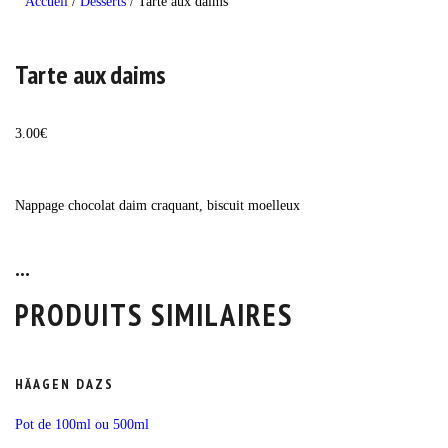
Accueil
/
Desserts
/
Tarte aux daims
Tarte aux daims
3.00
€
Nappage chocolat daim craquant, biscuit moelleux
...
PRODUITS SIMILAIRES
HÄAGEN DAZS
Pot de 100ml ou 500ml